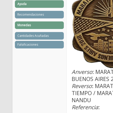
Ayuda
Recomendaciones
Monedas
Cantidades Acuñadas
Falsificaciones
Anverso
: MARA
BUENOS AIRES 
Reverso
: MARAT
TIEMPO / MARA
NANDU
Referencia
: