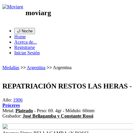
moviarg
🌙 Noche
Home
Acerca de...
Registrarse
Iniciar Sesión
Medallas
>>
Argentina
>>
Argentina
REPATRIACIÓN RESTOS LAS HERAS
-
Año:
1906
Próceres
Metal:
Plateado
- Peso: 69. 4gr - Módulo: 60mm
Grabador:
José Bellagamba y Constante Rossi