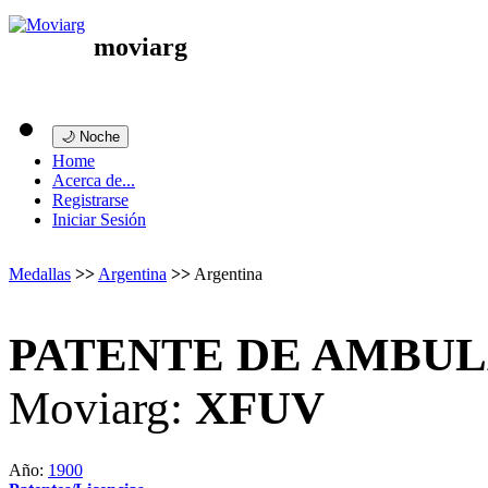
moviarg
🌙 Noche
Home
Acerca de...
Registrarse
Iniciar Sesión
Medallas
>>
Argentina
>>
Argentina
PATENTE DE AMBULA
Moviarg:
XFUV
Año:
1900