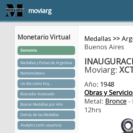
moviarg
Monetario Virtual
Medallas
>>
Arg
Buenos Aires
Exonumia
INAUGURACI
Medallas y Fichas de Argentina
Moviarg:
XC
Nomenclatura
Año:
1948
Un día como hoy...
Obras y Servicio
Buscador Avanzado
Metal:
Bronce
- 
Buscar Medallas por Año
12hrs
Detrás de las Medallas
Analytics (solo usuarios)