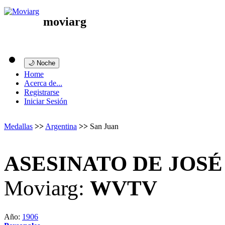
moviarg
🌙 Noche
Home
Acerca de...
Registrarse
Iniciar Sesión
Medallas
>>
Argentina
>>
San Juan
ASESINATO DE JOSÉ
Moviarg:
WVTV
Año:
1906