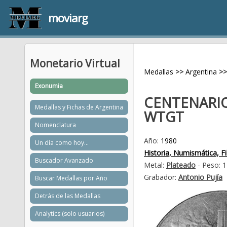
moviarg
Monetario Virtual
Medallas
>>
Argentina
>>
Exonumia
CENTENARIO
Medallas y Fichas de Argentina
WTGT
Nomenclatura
Año:
1980
Un día como hoy...
Historia, Numismática, Fil
Buscador Avanzado
Metal:
Plateado
- Peso: 1
Grabador:
Antonio Pujía
Buscar Medallas por Año
Detrás de las Medallas
Analytics (solo usuarios)