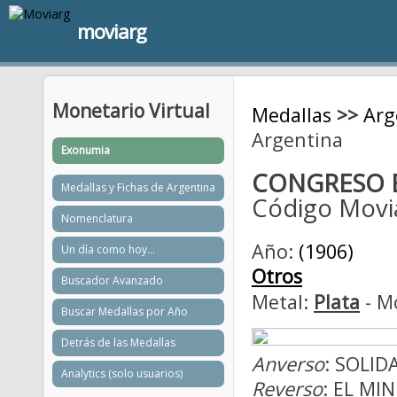
moviarg
Monetario Virtual
Medallas
>>
Arg
Argentina
Exonumia
CONGRESO 
Medallas y Fichas de Argentina
Código Movi
Nomenclatura
Año:
(1906)
Un día como hoy...
Otros
Buscador Avanzado
Metal:
Plata
- M
Buscar Medallas por Año
Detrás de las Medallas
Anverso
: SOLI
Analytics (solo usuarios)
Reverso
: EL MI