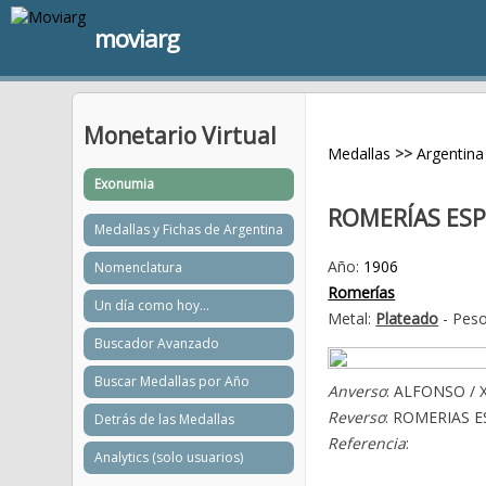
moviarg
Monetario Virtual
Medallas
>>
Argentina
Exonumia
ROMERÍAS ESP
Medallas y Fichas de Argentina
Año:
1906
Nomenclatura
Romerías
Un día como hoy...
Metal:
Plateado
- Peso
Buscador Avanzado
Buscar Medallas por Año
Anverso
: ALFONSO / 
Reverso
: ROMERIAS E
Detrás de las Medallas
Referencia
:
Analytics (solo usuarios)