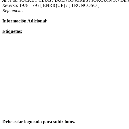
Anverso
: JOCKEY CLUB / BUENOS AIRES / JOAQUIN S. / DE
Reverso
: 1978 - 79 / [ ENRIQUE] / [ TRONCOSO ]
Referencia
:
Información Adicional:
Etiquetas:
Debe estar logueado para subir fotos.