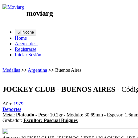
moviarg
🌙 Noche
Home
Acerca de...
Registrarse
Iniciar Sesión
Medallas
>>
Argentina
>>
Buenos Aires
JOCKEY CLUB - BUENOS AIRES
- Códi
Año:
1979
Deportes
Metal:
Plateado
- Peso: 10.2gr - Módulo: 30.69mm - Espesor: 1.6mm 
Grabador:
Escultor: Pascual Buigues