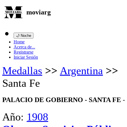
moviarg
🌙 Noche
Home
Acerca de...
Registrarse
Iniciar Sesión
Medallas
>>
Argentina
>>
Santa Fe
PALACIO DE GOBIERNO - SANTA FE
-
Año:
1908