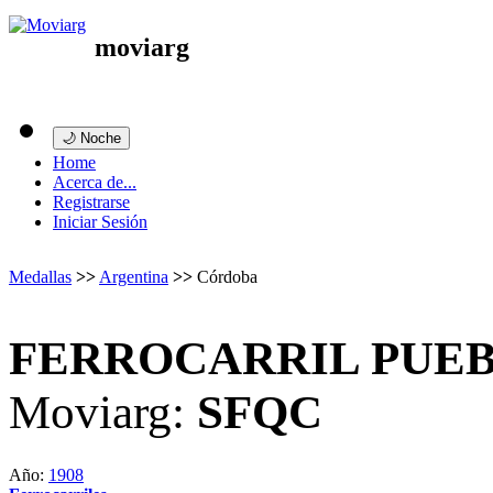
moviarg
🌙 Noche
Home
Acerca de...
Registrarse
Iniciar Sesión
Medallas
>>
Argentina
>>
Córdoba
FERROCARRIL PUE
Moviarg:
SFQC
Año:
1908