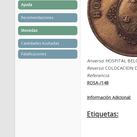
Ayuda
Recomendaciones
Monedas
Cantidades Acuñadas
Falsificaciones
Anverso
: HOSPITAL BE
Reverso
: COLOCACION D
Referencia
:
ROSA-/148
Información Adicional:
Etiquetas: