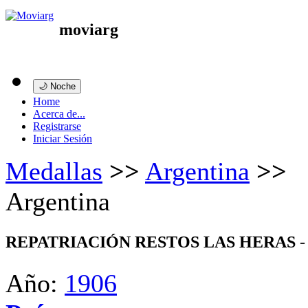
moviarg
🌙 Noche
Home
Acerca de...
Registrarse
Iniciar Sesión
Medallas
>>
Argentina
>>
Argentina
REPATRIACIÓN RESTOS LAS HERAS
-
Año:
1906