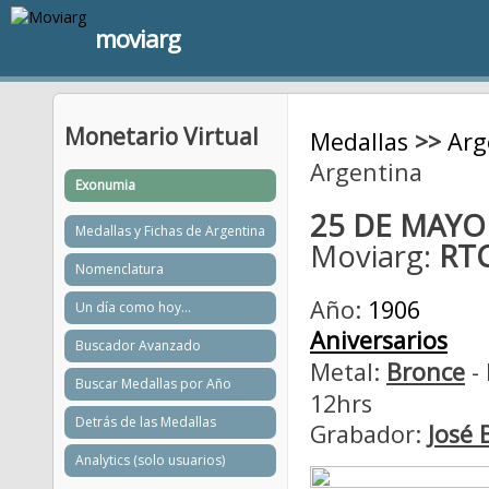
moviarg
Monetario Virtual
Medallas
>>
Arg
Argentina
Exonumia
25 DE MAYO
Medallas y Fichas de Argentina
Moviarg:
RT
Nomenclatura
Año:
1906
Un día como hoy...
Aniversarios
Buscador Avanzado
Metal:
Bronce
- 
Buscar Medallas por Año
12hrs
Detrás de las Medallas
Grabador:
José 
Analytics (solo usuarios)