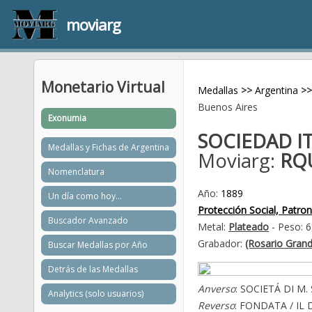
moviarg
Monetario Virtual
Medallas
>>
Argentina
>>
Buenos Aires
Exonumia
SOCIEDAD I
Medallas y Fichas de Argentina
Moviarg:
RQ
Nomenclatura
Año:
1889
Un día como hoy...
Protección Social, Patron
Buscador Avanzado
Metal:
Plateado
- Peso: 6
Grabador:
(Rosario Gran
Buscar Medallas por Año
Detrás de las Medallas
Anverso
: SOCIETÁ DI M
Analytics (solo usuarios)
Reverso
: FONDATA / IL D