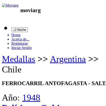
moviarg
🌙 Noche
Home
Acerca de...
Registrarse
Iniciar Sesión
Medallas
>>
Argentina
>>
Chile
FERROCARRIL ANTOFAGASTA - SALT
Año:
1948