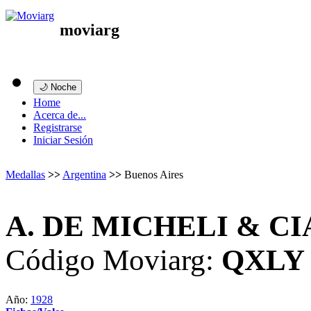
moviarg
🌙 Noche
Home
Acerca de...
Registrarse
Iniciar Sesión
Medallas
>>
Argentina
>>
Buenos Aires
A. DE MICHELI & C
Código Moviarg:
QXLY
Año:
1928