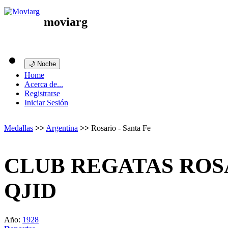
moviarg
🌙 Noche
Home
Acerca de...
Registrarse
Iniciar Sesión
Medallas
>>
Argentina
>>
Rosario - Santa Fe
CLUB REGATAS ROS
QJID
Año:
1928