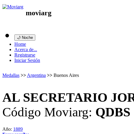
moviarg
🌙 Noche
Home
Acerca de...
Registrarse
Iniciar Sesión
Medallas
>>
Argentina
>>
Buenos Aires
AL SECRETARIO JO
Código Moviarg:
QDBS
Año:
1889