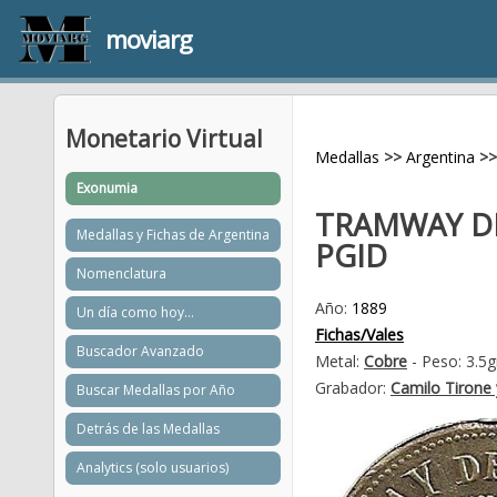
moviarg
Monetario Virtual
Medallas
>>
Argentina
>>
Exonumia
TRAMWAY D
Medallas y Fichas de Argentina
PGID
Nomenclatura
Año:
1889
Un día como hoy...
Fichas/Vales
Buscador Avanzado
Metal:
Cobre
- Peso: 3.5
Grabador:
Camilo Tirone 
Buscar Medallas por Año
Detrás de las Medallas
Analytics (solo usuarios)