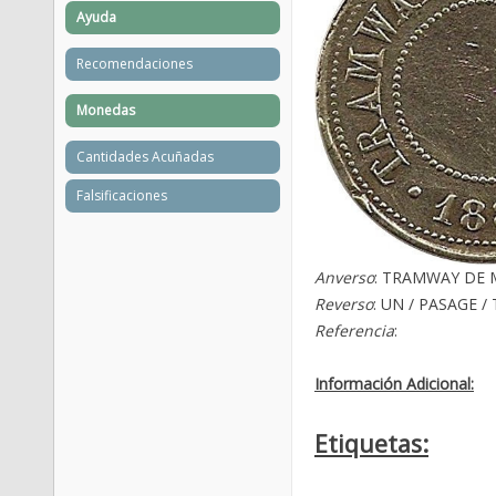
Ayuda
Recomendaciones
Monedas
Cantidades Acuñadas
Falsificaciones
Anverso
: TRAMWAY DE 
Reverso
: UN / PASAGE /
Referencia
:
Información Adicional:
Etiquetas: