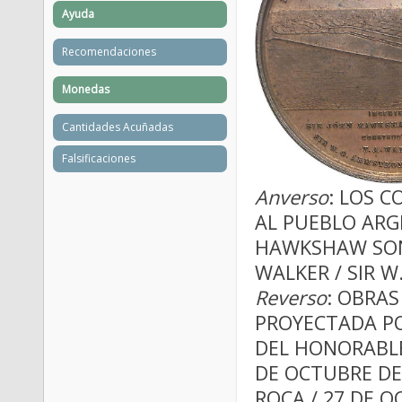
Ayuda
Recomendaciones
Monedas
Cantidades Acuñadas
Falsificaciones
Anverso
: LOS 
AL PUEBLO ARGE
HAWKSHAW SON 
WALKER / SIR W
Reverso
: OBRAS
PROYECTADA POR
DEL HONORABLE
DE OCTUBRE DE
ROCA / 27 DE O