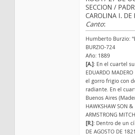
SECCION / PADR
CAROLINA I. DE 
Canto
:
Humberto Burzio: "
BURZIO-724
Año: 1889
[A.]
: En el cuartel
EDUARDO MADERO E 
el gorro frigio con
radiante. En el cuar
Buenos Aires (Mader
HAWKSHAW SON & HA
ARMSTRONG MITCHE
[R.]
: Dentro de un c
DE AGOSTO DE 1821