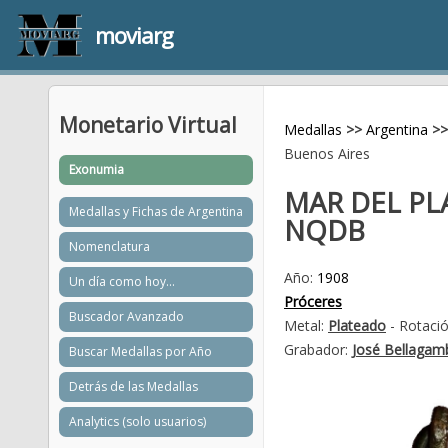
moviarg
Monetario Virtual
Medallas
>>
Argentina
>>
Buenos Aires
Exonumia
MAR DEL PL
Medallas y Fichas de Argentina
NQDB
Nomenclatura
Año:
1908
Un día como hoy...
Próceres
Buscador Avanzado
Metal:
Plateado
- Rotació
Grabador:
José Bellagam
Buscar Medallas por Año
Detrás de las Medallas
Analytics (solo usuarios)