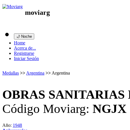
moviarg
🌙 Noche
Home
Acerca de...
Registrarse
Iniciar Sesión
Medallas
>>
Argentina
>>
Argentina
OBRAS SANITARIAS D
Código Moviarg:
NGJX
Año:
1948