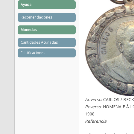
Ayuda
Recomendaciones
Monedas
Cantidades Acuñadas
Falsificaciones
Anverso
: CARLOS / BECK
Reverso
: HOMENAJE Á LO
1908
Referencia
: