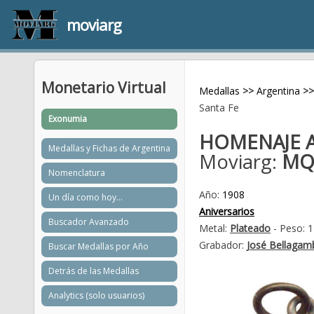
moviarg
Monetario Virtual
Medallas
>>
Argentina
>>
Santa Fe
Exonumia
HOMENAJE 
Medallas y Fichas de Argentina
Moviarg:
MQ
Nomenclatura
Año:
1908
Un día como hoy...
Aniversarios
Buscador Avanzado
Metal:
Plateado
- Peso: 1
Grabador:
José Bellagam
Buscar Medallas por Año
Detrás de las Medallas
Analytics (solo usuarios)