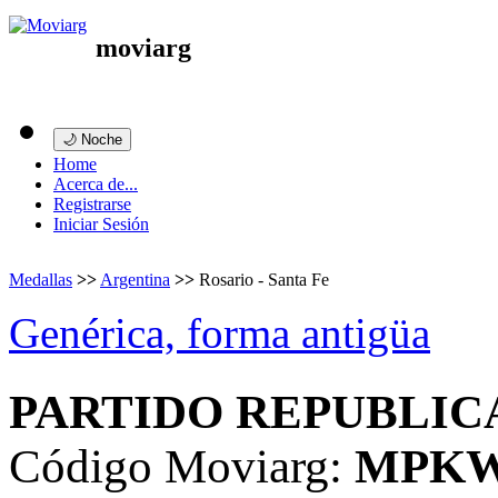
moviarg
🌙 Noche
Home
Acerca de...
Registrarse
Iniciar Sesión
Medallas
>>
Argentina
>>
Rosario - Santa Fe
Genérica, forma antigüa
PARTIDO REPUBLIC
Código Moviarg:
MPK