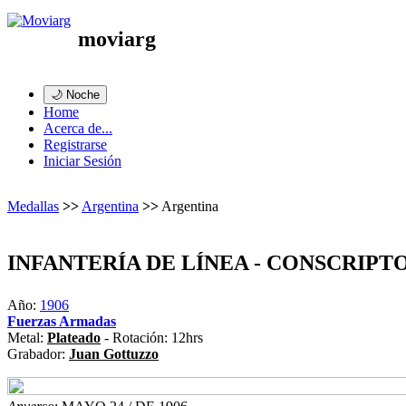
moviarg
🌙 Noche
Home
Acerca de...
Registrarse
Iniciar Sesión
Medallas
>>
Argentina
>>
Argentina
INFANTERÍA DE LÍNEA - CONSCRIPT
Año:
1906
Fuerzas Armadas
Metal:
Plateado
- Rotación: 12hrs
Grabador:
Juan Gottuzzo