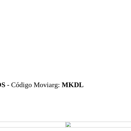
OS
- Código Moviarg:
MKDL