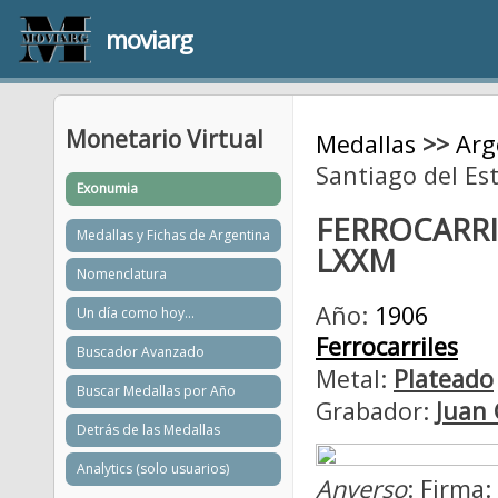
moviarg
Monetario Virtual
Medallas
>>
Arg
Santiago del Es
Exonumia
FERROCARRI
Medallas y Fichas de Argentina
LXXM
Nomenclatura
Año:
1906
Un día como hoy...
Ferrocarriles
Buscador Avanzado
Metal:
Plateado
Buscar Medallas por Año
Grabador:
Juan 
Detrás de las Medallas
Analytics (solo usuarios)
Anverso
: Firma