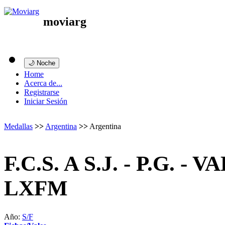
moviarg
🌙 Noche
Home
Acerca de...
Registrarse
Iniciar Sesión
Medallas
>>
Argentina
>>
Argentina
F.C.S. A S.J. - P.G. - 
LXFM
Año:
S/F