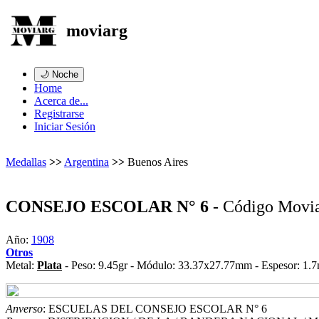
moviarg
🌙 Noche
Home
Acerca de...
Registrarse
Iniciar Sesión
Medallas
>>
Argentina
>>
Buenos Aires
CONSEJO ESCOLAR N° 6
- Código Movi
Año:
1908
Otros
Metal:
Plata
- Peso: 9.45gr - Módulo: 33.37x27.77mm - Espesor: 1.7
Anverso
: ESCUELAS DEL CONSEJO ESCOLAR N° 6