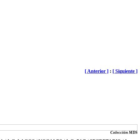
[ Anterior ]
:
[ Siguiente ]
Colección MDS