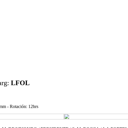
arg:
LFOL
mm - Rotación: 12hrs