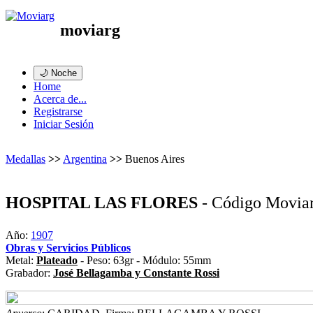
moviarg
🌙 Noche
Home
Acerca de...
Registrarse
Iniciar Sesión
Medallas
>>
Argentina
>>
Buenos Aires
HOSPITAL LAS FLORES
- Código Movia
Año:
1907
Obras y Servicios Públicos
Metal:
Plateado
- Peso: 63gr - Módulo: 55mm
Grabador:
José Bellagamba y Constante Rossi