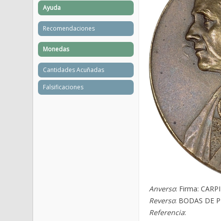
Ayuda
Recomendaciones
Monedas
Cantidades Acuñadas
Falsificaciones
Anverso
: Firma: CARP
Reverso
: BODAS DE PL
Referencia
: