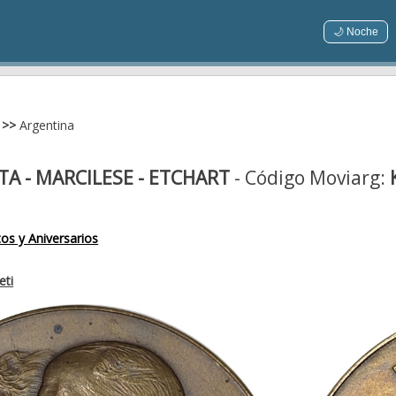
🌙 Noche
>>
Argentina
TA - MARCILESE - ETCHART
- Código Moviarg:
os y Aniversarios
eti