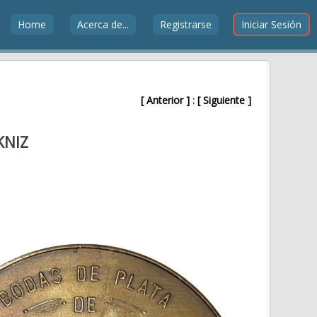
Home
Acerca de...
Registrarse
Iniciar Sesión
[ Anterior ]
:
[ Siguiente ]
KNIZ