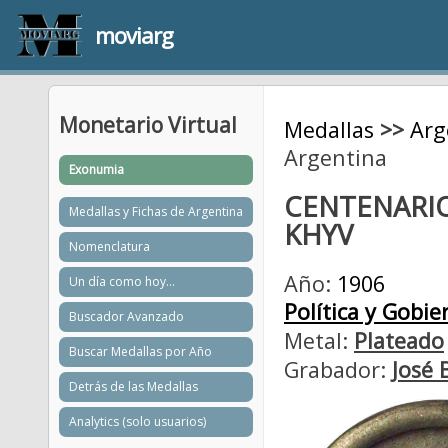
moviarg
Monetario Virtual
Medallas
>>
Arg
Argentina
Exonumia
CENTENARI
Medallas y Fichas de Argentina
KHYV
Nomenclatura
Año:
1906
Un día como hoy...
Política y Gobie
Buscador Avanzado
Metal:
Plateado
Buscar Medallas por Año
Grabador:
José 
Detrás de las Medallas
Analytics (solo usuarios)