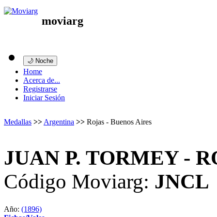
moviarg
🌙 Noche
Home
Acerca de...
Registrarse
Iniciar Sesión
Medallas
>>
Argentina
>>
Rojas - Buenos Aires
JUAN P. TORMEY - 
Código Moviarg:
JNCL
Año:
(1896)