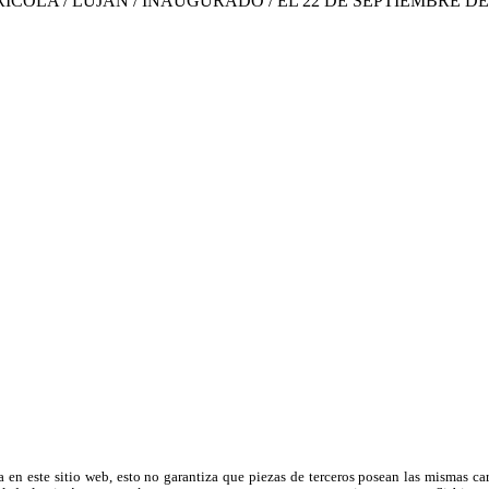
RICOLA / LUJAN / INAUGURADO / EL 22 DE SEPTIEMBRE DE
a en este sitio web, esto no garantiza que piezas de terceros posean las mismas ca