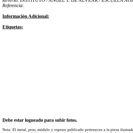
Reverso
: INSTITUTO / ANGEL T. DE ALVEAR / ESCUELA AG
Referencia
:
Información Adicional:
Etiquetas:
Debe estar logueado para subir fotos.
Nota: El metal, peso, módulo y espesor publicado pertenecen a la pieza ilustrad