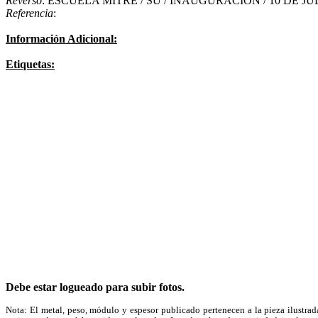
Reverso
: ESCUELA MITRE / SU / INAUGURACION / 10 DE JUL
Referencia
:
Información Adicional:
Etiquetas:
Debe estar logueado para subir fotos.
Nota: El metal, peso, módulo y espesor publicado pertenecen a la pieza ilustrad