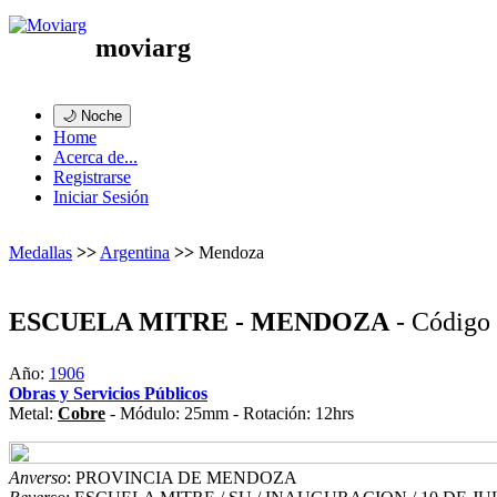
moviarg
🌙 Noche
Home
Acerca de...
Registrarse
Iniciar Sesión
Medallas
>>
Argentina
>>
Mendoza
ESCUELA MITRE - MENDOZA
- Código
Año:
1906
Obras y Servicios Públicos
Metal:
Cobre
- Módulo: 25mm - Rotación: 12hrs
Anverso
: PROVINCIA DE MENDOZA