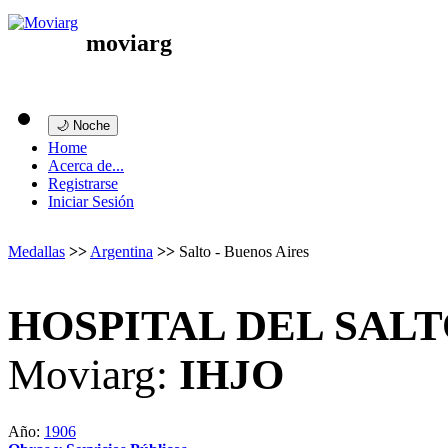
moviarg
🌙 Noche
Home
Acerca de...
Registrarse
Iniciar Sesión
Medallas
>>
Argentina
>>
Salto - Buenos Aires
HOSPITAL DEL SAL
Moviarg:
IHJO
Año:
1906