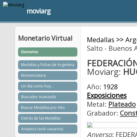
moviarg
Monetario Virtual
Medallas
>>
Arg
Salto - Buenos A
Exonumia
FEDERACIÓN
Medallas y Fichas de Argentina
Moviarg:
HU
Nomenclatura
Año:
1928
Un día como hoy...
Exposiciones
Buscador Avanzado
Metal:
Plateado
Buscar Medallas por Año
Grabador:
Const
Detrás de las Medallas
Analytics (solo usuarios)
Anverso
: FEDE