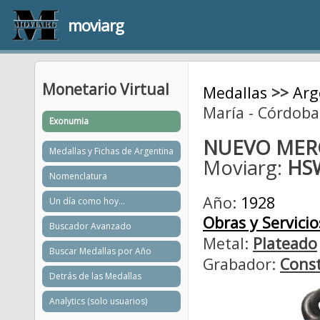
moviarg
Monetario Virtual
Medallas
>>
Arg
María - Córdoba
Exonumia
NUEVO MER
Medallas y Fichas de Argentina
Moviarg:
HS
Nomenclatura
Año:
1928
Un día como hoy...
Obras y Servicio
Buscador Avanzado
Metal:
Plateado
Buscar Medallas por Año
Grabador:
Const
Detrás de las Medallas
Analytics (solo usuarios)