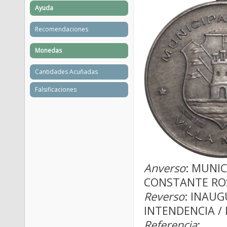
Ayuda
Recomendaciones
Monedas
Cantidades Acuñadas
Falsificaciones
Anverso
: MUNIC
CONSTANTE RO
Reverso
: INAU
INTENDENCIA / 
Referencia
: