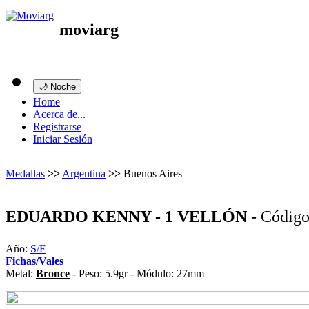
moviarg
🌙 Noche
Home
Acerca de...
Registrarse
Iniciar Sesión
Medallas
>>
Argentina
>>
Buenos Aires
EDUARDO KENNY - 1 VELLÓN
- Códig
Año:
S/F
Fichas/Vales
Metal:
Bronce
- Peso: 5.9gr - Módulo: 27mm