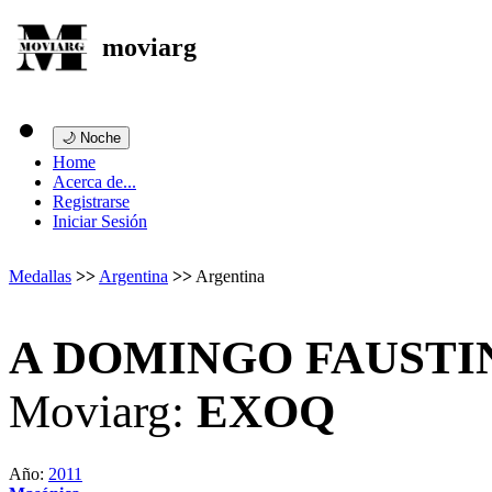
moviarg
🌙 Noche
Home
Acerca de...
Registrarse
Iniciar Sesión
Medallas
>>
Argentina
>>
Argentina
A DOMINGO FAUSTI
Moviarg:
EXOQ
Año:
2011