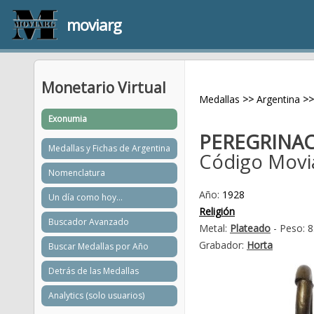
moviarg
Monetario Virtual
Medallas
>>
Argentina
>>
Exonumia
PEREGRINAC
Medallas y Fichas de Argentina
Código Movi
Nomenclatura
Año:
1928
Un día como hoy...
Religión
Buscador Avanzado
Metal:
Plateado
- Peso: 8
Grabador:
Horta
Buscar Medallas por Año
Detrás de las Medallas
Analytics (solo usuarios)