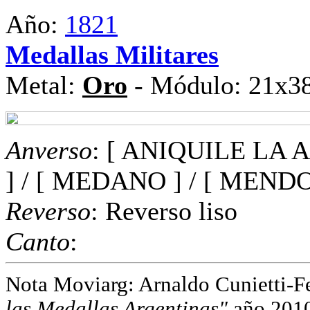
Año:
1821
Medallas Militares
Metal:
Oro
- Módulo: 21x38
Anverso
: [ ANIQUILE LA A
] / [ MEDANO ] / [ MENDOZ
Reverso
: Reverso liso
Canto
:
Nota Moviarg: Arnaldo Cunietti-Fe
las Medallas Argentinas"
año 2010