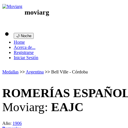
moviarg
🌙 Noche
Home
Acerca de...
Registrarse
Iniciar Sesión
Medallas
>>
Argentina
>>
Bell Ville - Córdoba
ROMERÍAS ESPAÑOLA
Moviarg:
EAJC
Año:
1906