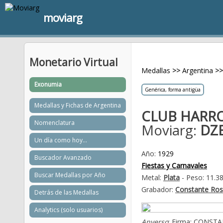
moviarg
Monetario Virtual
Medallas
>>
Argentina
>>
Exonumia
Genérica, forma antigüa
Medallas y Fichas de Argentina
CLUB HARRO
Nomenclatura
Moviarg:
DZ
Un día como hoy...
Año:
1929
Buscador Avanzado
Fiestas y Carnavales
Buscar Medallas por Año
Metal:
Plata
- Peso: 11.3
Grabador:
Constante Ros
Detrás de las Medallas
Analytics (solo usuarios)
Anverso
: Firma: CONST