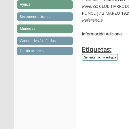
Ayuda
Reverso
: CLUB HARRODS 
PONCE ] / 2 MARZO 192
Recomendaciones
Referencia
:
Monedas
Información Adicional:
Cantidades Acuñadas
Etiquetas:
Falsificaciones
Genérica, forma antigüa