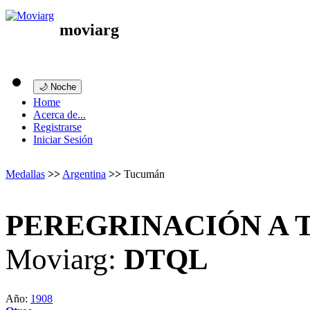
moviarg
🌙 Noche
Home
Acerca de...
Registrarse
Iniciar Sesión
Medallas
>>
Argentina
>>
Tucumán
PEREGRINACIÓN A
Moviarg:
DTQL
Año:
1908