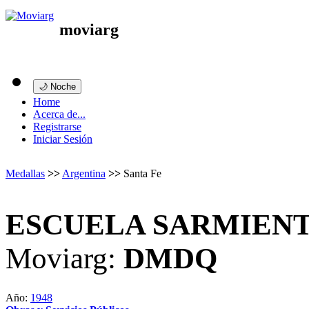
moviarg
🌙 Noche
Home
Acerca de...
Registrarse
Iniciar Sesión
Medallas
>>
Argentina
>>
Santa Fe
ESCUELA SARMIENT
Moviarg:
DMDQ
Año:
1948