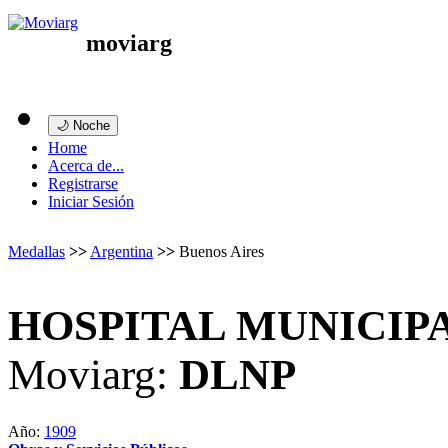
moviarg
🌙 Noche
Home
Acerca de...
Registrarse
Iniciar Sesión
Medallas
>>
Argentina
>>
Buenos Aires
HOSPITAL MUNICIP
Moviarg:
DLNP
Año:
1909