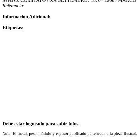
Reverso
: COMITATO / XX SETTEMBRE / 1870 - 1908 / MARC
Referencia
:
Información Adicional:
Etiquetas:
Debe estar logueado para subir fotos.
Nota: El metal, peso, módulo y espesor publicado pertenecen a la pieza ilustrad