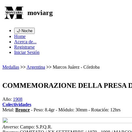
moviarg
🌙 Noche
Home
Acerca de...
Registrarse
Iniciar Sesión
Medallas
>>
Argentina
>>
Marcos Juárez - Córdoba
COMMEMORAZIONE DELLA PRESA 
Año:
1908
Colectividades
Metal:
Bronce
- Peso: 8.4gr - Módulo: 30mm - Rotación: 12hrs
Anverso
: Campo: S.P.Q.R.