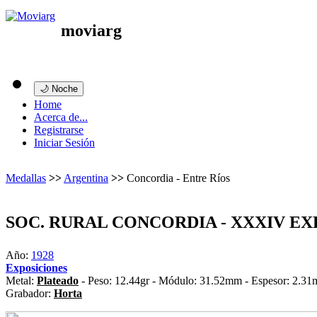
moviarg
🌙 Noche
Home
Acerca de...
Registrarse
Iniciar Sesión
Medallas
>>
Argentina
>>
Concordia - Entre Ríos
SOC. RURAL CONCORDIA - XXXIV EX
Año:
1928
Exposiciones
Metal:
Plateado
- Peso: 12.44gr - Módulo: 31.52mm - Espesor: 2.31
Grabador:
Horta