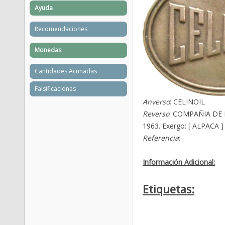
Ayuda
Recomendaciones
Monedas
Cantidades Acuñadas
Falsificaciones
Anverso
: CELINOIL
Reverso
: COMPAÑIA DE P
1963. Exergo: [ ALPACA ]
Referencia
:
Información Adicional:
Etiquetas: