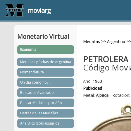
moviarg
Monetario Virtual
Medallas
>>
Argentina
>>
Exonumia
PETROLERA "
Medallas y Fichas de Argentina
Código Movi
Nomenclatura
Año:
1963
Un día como hoy...
Publicidad
Buscador Avanzado
Metal:
Alpaca
- Rotación:
Buscar Medallas por Año
Detrás de las Medallas
Analytics (solo usuarios)